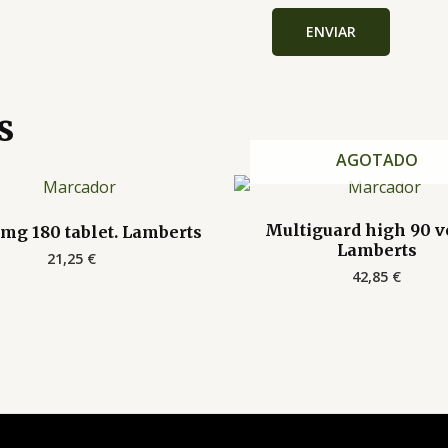
s
AGOTADO
Multiguard high 90 
5mg 180 tablet. Lamberts
Lamberts
21,25
€
42,85
€