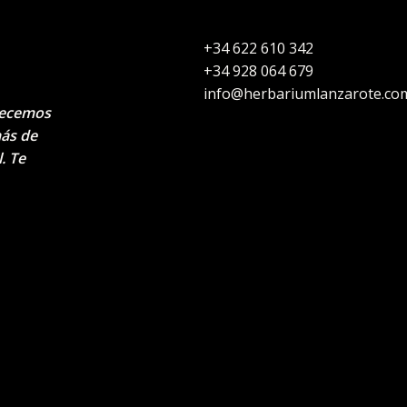
+34 622 610 342
+34 928 064 679
info@herbariumlanzarote.co
recemos
más de
. Te