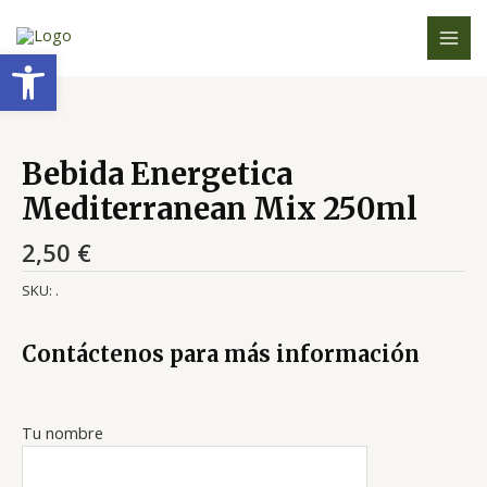
Ir
MAI
al
Abrir barra de herramientas
MEN
contenido
Bebida Energetica
Mediterranean Mix 250ml
2,50
€
SKU:
.
Contáctenos para más información
Tu nombre