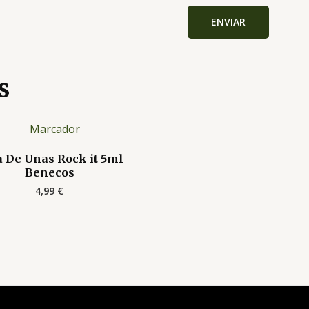
s
a De Uñas Rock it 5ml
Benecos
4,99
€