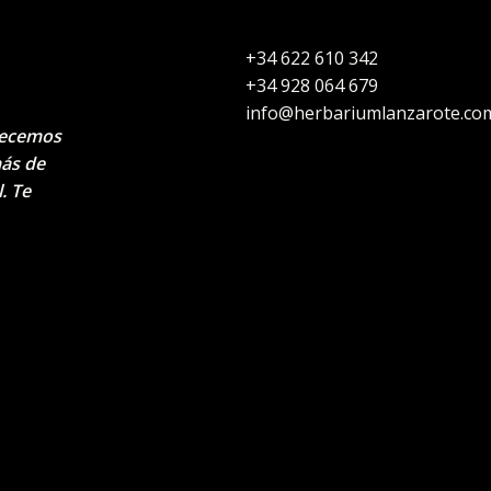
+34 622 610 342
+34 928 064 679
info@herbariumlanzarote.co
recemos
más de
. Te