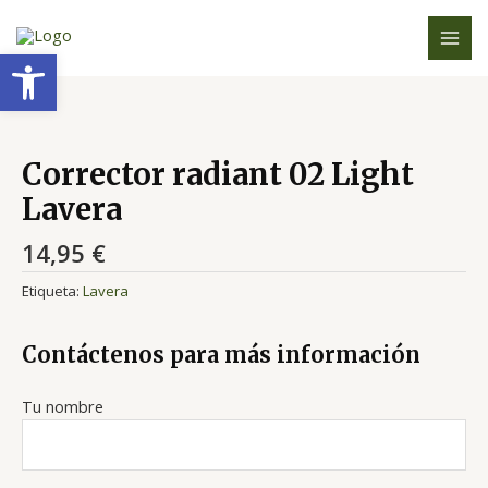
Ir
MAI
al
Abrir barra de herramientas
MEN
contenido
Corrector radiant 02 Light
Lavera
14,95
€
Etiqueta:
Lavera
Contáctenos para más información
Tu nombre