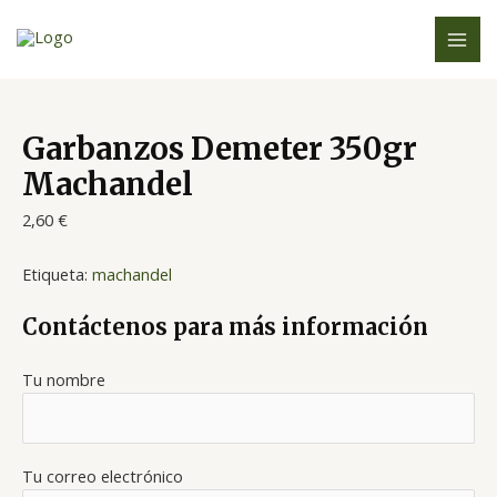
Ir
MAI
al
ME
contenido
Garbanzos Demeter 350gr
Machandel
2,60
€
Etiqueta:
machandel
Contáctenos para más información
Tu nombre
Tu correo electrónico