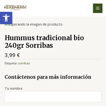
Ir
MAI
al
Abrir barra de herramientas
MEN
contenido
Hummus tradicional bio
240gr Sorribas
3,99
€
Etiqueta:
sorribas
Contáctenos para más información
Tu nombre