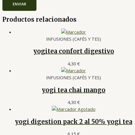
Productos relacionados
INFUSIONES (CAFÉS Y TES)
yogitea confort digestivo
4,30
€
INFUSIONES (CAFÉS Y TES)
yogi tea chai mango
4,30
€
Agotado
yogi digestion pack 2 al 50% yogi tea
6,15
€