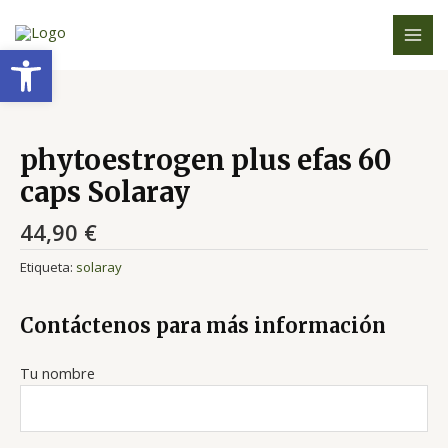
Ir
MAI
al
Abrir barra de herramientas
MEN
contenido
phytoestrogen plus efas 60
caps Solaray
44,90
€
Etiqueta:
solaray
Contáctenos para más información
Tu nombre