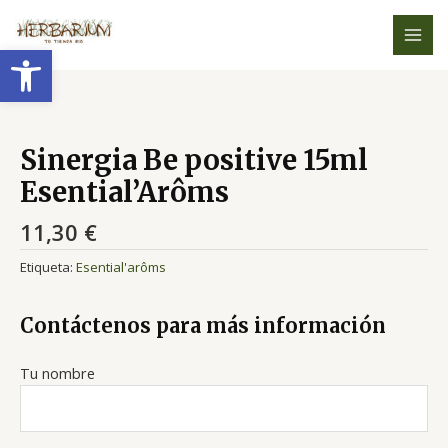
Ir
MAI
al
Abrir barra de herramientas
MEN
contenido
Sinergia Be positive 15ml
Esential’Arôms
11,30
€
Etiqueta:
Esential'arôms
Contáctenos para más información
Tu nombre