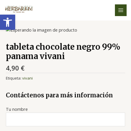
Ir
MAI
al
Abrir barra de herramientas
MEN
contenido
tableta chocolate negro 99%
panama vivani
4,90
€
Etiqueta:
vivani
Contáctenos para más información
Tu nombre