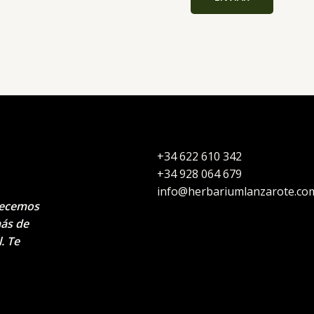
+34 622 610 342
+34 928 064 679
info@herbariumlanzarote.co
recemos
más de
. Te