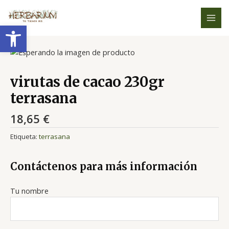
Ir
MAI
al
Abrir barra de herramientas
MEN
contenido
virutas de cacao 230gr
terrasana
18,65
€
Etiqueta:
terrasana
Contáctenos para más información
Tu nombre