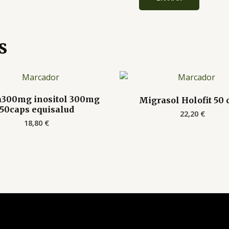
s
a300mg inositol 300mg
Migrasol Holofit 50 
50caps equisalud
22,20
€
18,80
€