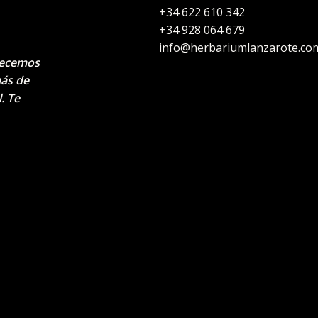
+34 622 610 342
+34 928 064 679
info@herbariumlanzarote.co
recemos
más de
. Te