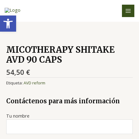
Ir
MAI
al
Abrir barra de herramientas
MEN
contenido
MICOTHERAPY SHITAKE
AVD 90 CAPS
54,50
€
Etiqueta:
AVD reform
Contáctenos para más información
Tu nombre